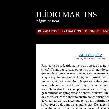
ILÍDIO MARTINS
página pessoal
DESABAFOS
|
TRABALHOS
|
BLOGUE
|
Iden
AUTO QUÊ?
Newark, New Jersey, 23-5-2001
Faço parte do reduzido número de pessoas que nunc
show". Tirando uma cena ou outra por alturas do ca
que sei das chamadas telenovelas reais resume-se ao
ao que alguém me contou. Aliás, faço parte do red
por regra, não vê televisão. Não que eu tenha algum
meu problema com a televisão é que me fartei. Fart
toda a hora, dos filmes que passam a desoras ou qu
generalidade dos programas de entretenimento. Até 
desinteressei. Mas continuo atento ao fenómeno tel
acompanhar as mudanças que se vão introduzindo 
sobreviver ou de conquistar audiências. De maneira
com algum gozo que tomei conhecimento da cena 