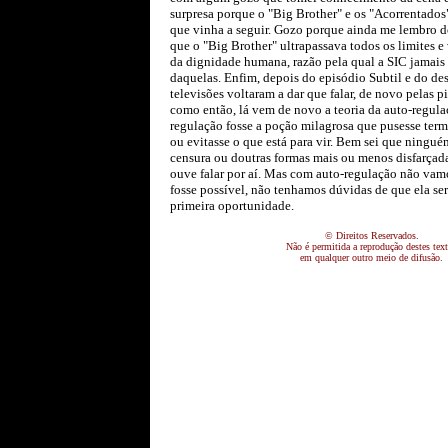
surpresa porque o "Big Brother" e os "Acorrentado
que vinha a seguir. Gozo porque ainda me lembro d
que o "Big Brother" ultrapassava todos os limites e 
da dignidade humana, razão pela qual a SIC jamais
daquelas. Enfim, depois do episódio Subtil e do des
televisões voltaram a dar que falar, de novo pelas pi
como então, lá vem de novo a teoria da auto-regula
regulação fosse a poção milagrosa que pusesse term
ou evitasse o que está para vir. Bem sei que ningué
censura ou doutras formas mais ou menos disfarçada
ouve falar por aí. Mas com auto-regulação não vamo
fosse possível, não tenhamos dúvidas de que ela ser
primeira oportunidade.
© Direitos Reservados.
Não é permitida a reprodução destes tex
em qualquer outro meio de difusão.