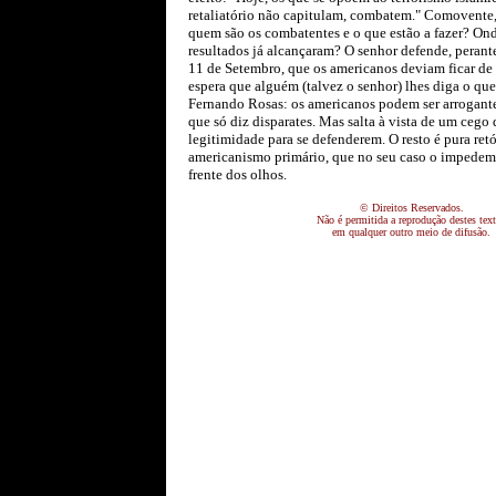
retaliatório não capitulam, combatem." Comovente
quem são os combatentes e o que estão a fazer? Ond
resultados já alcançaram? O senhor defende, perant
11 de Setembro, que os americanos deviam ficar de
espera que alguém (talvez o senhor) lhes diga o qu
Fernando Rosas: os americanos podem ser arrogante
que só diz disparates. Mas salta à vista de um cego
legitimidade para se defenderem. O resto é pura retó
americanismo primário, que no seu caso o impedem 
frente dos olhos.
© Direitos Reservados.
Não é permitida a reprodução destes tex
em qualquer outro meio de difusão.