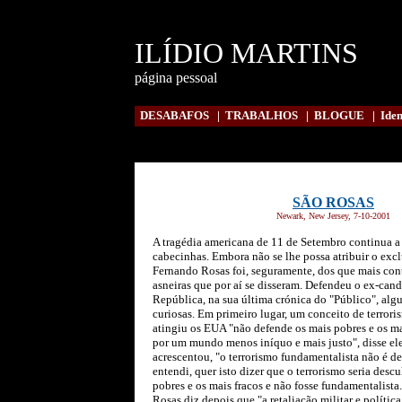
ILÍDIO MARTINS
página pessoal
DESABAFOS
|
TRABALHOS
|
BLOGUE
|
Iden
SÃO ROSAS
Newark, New Jersey, 7-10-2001
A tragédia americana de 11 de Setembro continua a
cabecinhas. Embora não se lhe possa atribuir o excl
Fernando Rosas foi, seguramente, dos que mais cont
asneiras que por aí se disseram. Defendeu o ex-cand
República, na sua última crónica do "Público", alg
curiosas. Em primeiro lugar, um conceito de terrori
atingiu os EUA "não defende os mais pobres e os mai
por um mundo menos iníquo e mais justo", disse ele
acrescentou, "o terrorismo fundamentalista não é d
entendi, quer isto dizer que o terrorismo seria desc
pobres e os mais fracos e não fosse fundamentalista
Rosas diz depois que "a retaliação militar e políti