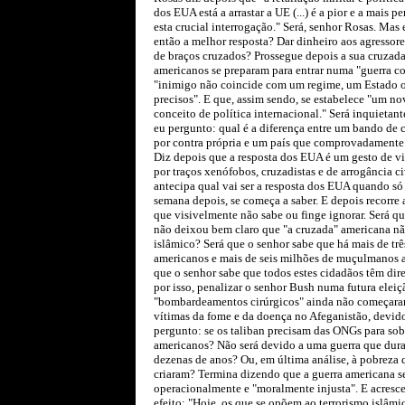
dos EUA está a arrastar a UE (...) é a pior e a mais p
esta crucial interrogação." Será, senhor Rosas. Mas 
então a melhor resposta? Dar dinheiro aos agressor
de braços cruzados? Prossegue depois a sua cruzad
americanos se preparam para entrar numa "guerra co
"inimigo não coincide com um regime, um Estado o
precisos". E que, assim sendo, se estabelece "um no
conceito de política internacional." Será inquietan
eu pergunto: qual é a diferença entre um bando de 
por contra própria e um país que comprovadamente 
Diz depois que a resposta dos EUA é um gesto de v
por traços xenófobos, cruzadistas e de arrogância ci
antecipa qual vai ser a resposta dos EUA quando só
semana depois, se começa a saber. E depois recorre a
que visivelmente não sabe ou finge ignorar. Será qu
não deixou bem claro que "a cruzada" americana n
islâmico? Será que o senhor sabe que há mais de trê
americanos e mais de seis milhões de muçulmanos a
que o senhor sabe que todos estes cidadãos têm dir
por isso, penalizar o senhor Bush numa futura elei
"bombardeamentos cirúrgicos" ainda não começaram
vítimas da fome e da doença no Afeganistão, devid
pergunto: se os taliban precisam das ONGs para sobr
americanos? Não será devido a uma guerra que dura
dezenas de anos? Ou, em última análise, à pobreza 
criaram? Termina dizendo que a guerra americana se
operacionalmente e "moralmente injusta". E acresc
efeito: "Hoje, os que se opõem ao terrorismo islâmic