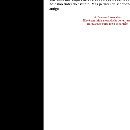
hoje não tratei do assunto. Mas já tratei de saber o
amigo.
© Direitos Reservados.
Não é permitida a reprodução destes tex
em qualquer outro meio de difusão.