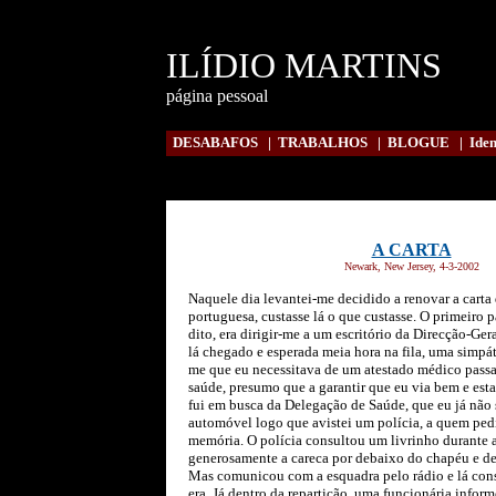
ILÍDIO MARTINS
página pessoal
DESABAFOS
|
TRABALHOS
|
BLOGUE
|
Iden
A CARTA
Newark, New Jersey, 4-3-2002
Naquele dia levantei-me decidido a renovar a cart
portuguesa, custasse lá o que custasse. O primeiro 
dito, era dirigir-me a um escritório da Direcção-Ge
lá chegado e esperada meia hora na fila, uma simp
me que eu necessitava de um atestado médico pass
saúde, presumo que a garantir que eu via bem e est
fui em busca da Delegação de Saúde, que eu já não s
automóvel logo que avistei um polícia, a quem ped
memória. O polícia consultou um livrinho durante
generosamente a careca por debaixo do chapéu e de
Mas comunicou com a esquadra pelo rádio e lá con
era. Já dentro da repartição, uma funcionária info