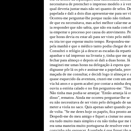
necessitava de preencher o impresso modelo
x
à ven
qual deveria juntar mais não sei quanto de selos. De
papelada e dali a dois dias apresentar-me para ser v
Ocorreu-me perguntar-lhe porque razão não tinham e
de que eu necessitava, mas achei melhor calar-me a
ia responder que não sabia, que não era nada com el
ia emperrar o processo por causa do atrevimento. Pe
que horas devia eu estar ali para ser visto pelo méd
eu iria ter que esperar muito tempo. Respondeu-me 
pela manhã e que o médico tanto podia chegar de 
Consultei o relógio já a descer as escadas da repart
apanhar o tal impresso na livraria y, tinha que me ap
fechar para almoço e depois só dali a duas horas. Já
imaginei-me umas horas na delegação à espera que 
dignasse pôr lá os pés e assinar-me a papelada, pro
maçada de me consultar, e decidi logo ir almoçar e a 
quase esquecido da aventura, cruzei-me com um a
via há anos e a quem acabei por contar a minha de
ouviu a estória calado e no fim perguntou-me: "Ten
Não tinha mas podia-se arranjar. "Então arranja lá o
disso", rematou. Ainda me ocorreu perguntar-lhe se 
eu não necessitava de ser visto pelo delegado de s
meter a viola no saco. Quis apenas saber quando pod
de volta. "Se me deres hoje os papéis, fica pronto a
Despedi-me do meu amigo e fiquei a cismar no ass
era tudo muito mais simples e eu não tinha que me
era uma maneira muito portuguesa de resolver este t
convinha não esquecer. A verdade é que fiquei tão 